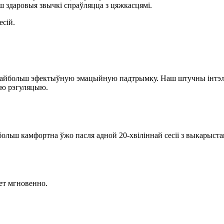
 здаровыя звычкі спраўляцца з цяжкасцямі.
есій.
м найбольш эфектыўную эмацыйную падтрымку. Наш штучны інтэл
ую рэгуляцыю.
ольш камфортна ўжо пасля адной 20-хвіліннай сесіі з выкарыста
ает мгновенно.