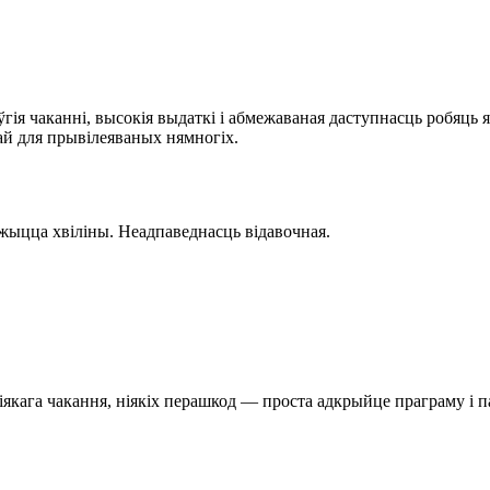
я чаканні, высокія выдаткі і абмежаваная даступнасць робяць я
ай для прывілеяваных нямногіх.
ўжыцца хвіліны. Неадпаведнасць відавочная.
 ніякага чакання, ніякіх перашкод — проста адкрыйце праграму і 