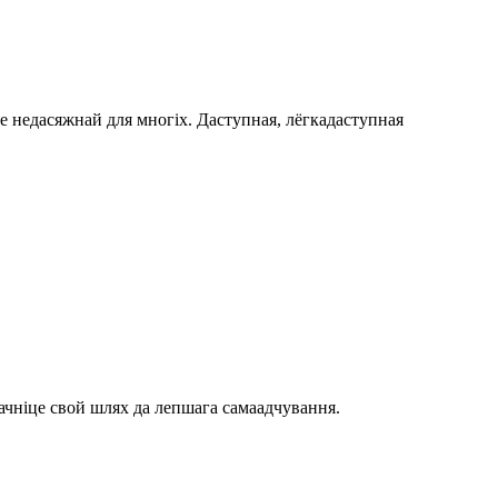
е недасяжнай для многіх. Даступная, лёгкадаступная
пачніце свой шлях да лепшага самаадчування.