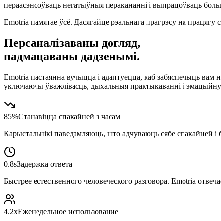
пераасэнсоўваць негатыўныя перакананні і выпрацоўваць больш
Emotria памятае ўсё. Дасягайце рэальнага прагрэсу на працягу с
Персаналізаваны догляд,
падмацаваны дадзенымі.
Emotria пастаянна вучыцца і адаптуецца, каб забяспечыць ва
уключаючы ўважлівасць, дыхальныя практыкаванні і эмацыйн
85%
Станавіцца спакайней з часам
Карыстальнікі паведамляюць, што адчуваюць сябе спакайней і б
0.8s
Задержка ответа
Быстрее естественного человеческого разговора. Emotria отвеч
4.2x
Еженедельное использование