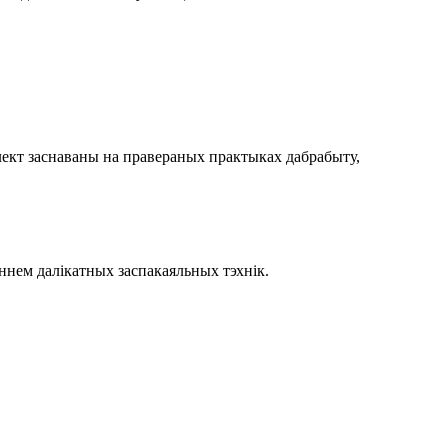
ект заснаваны на правераных практыках дабрабыту,
ннем далікатных заспакаяльных тэхнік.