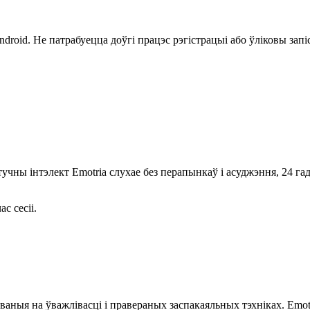
ndroid. Не патрабуецца доўгі працэс рэгістрацыі або ўліковы за
ны інтэлект Emotria слухае без перапынкаў і асуджэння, 24 гадзі
с сесіі.
аныя на ўважлівасці і правераных заспакаяльных тэхніках. Emo