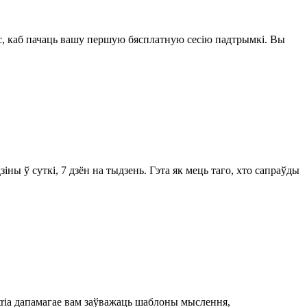
піс, каб пачаць вашу першую бясплатную сесію падтрымкі. Вы
ны ў суткі, 7 дзён на тыдзень. Гэта як мець таго, хто сапраўды
tria дапамагае вам заўважаць шаблоны мыслення,