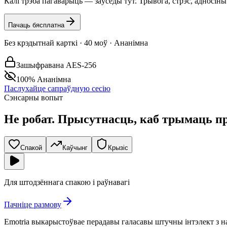
Калі трэба пагаварыць — заўсёды тут. Трывога, стрэс, адносіны 
Пачаць бясплатна
Без крэдытнай карткі · 40 моў · Ананімна
Зашыфравана AES-256
100% Ананімна
Паслухайце сапраўдную сесію
Сэнсарны вопыт
Не робат.
Прысутнасць, каб трымаць пр
Спакой
Каўчынг
Крызіс
Для штодзённага спакою і раўнавагі
Пачніце размову
Emotria выкарыстоўвае перадавы галасавы штучны інтэлект з на