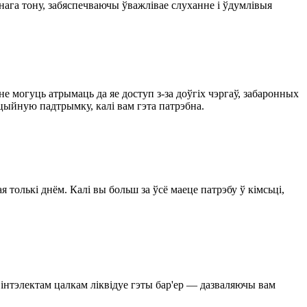
нага тону, забяспечваючы ўважлівае слуханне і ўдумлівыя
 могуць атрымаць да яе доступ з-за доўгіх чэргаў, забаронных
цыйную падтрымку, калі вам гэта патрэбна.
толькі днём. Калі вы больш за ўсё маеце патрэбу ў кімсьці,
інтэлектам цалкам ліквідуе гэты бар'ер — дазваляючы вам