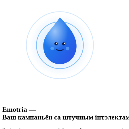
Emotria —
Ваш кампаньён са штучным інтэлектам