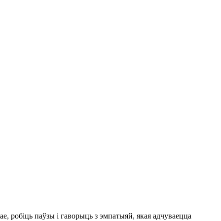
, робіць паўзы і гаворыць з эмпатыяй, якая адчуваецца