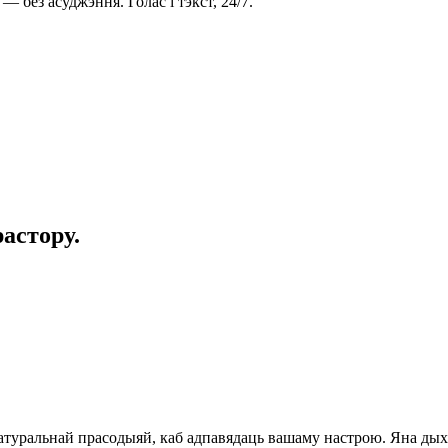
— без асуджэння. Голас і тэкст, 24/7.
астору.
туральнай прасодыяй, каб адпавядаць вашаму настрою. Яна дыхае