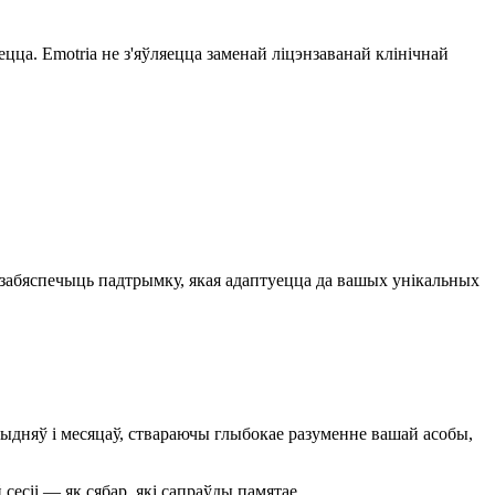
цца. Emotria не з'яўляецца заменай ліцэнзаванай клінічнай
 забяспечыць падтрымку, якая адаптуецца да вашых унікальных
тыдняў і месяцаў, ствараючы глыбокае разуменне вашай асобы,
сесіі — як сябар, які сапраўды памятае.