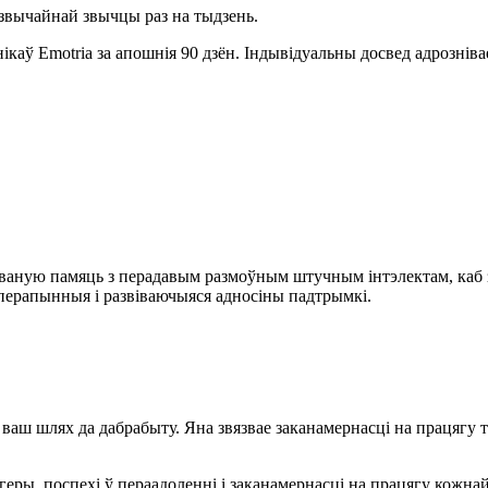
 звычайнай звычцы раз на тыдзень.
аў Emotria за апошнія 90 дзён. Індывідуальны досвед адрознівае
заваную памяць з перадавым размоўным штучным інтэлектам, каб
сперапынныя і развіваючыяся адносіны падтрымкі.
 ваш шлях да дабрабыту. Яна звязвае заканамернасці на працягу 
.
еры, поспехі ў пераадоленні і заканамернасці на працягу кожнай 