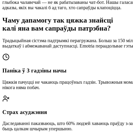
глыбока чалавечай — не як рабатызаваны чат-бот. Нашы галаса
адказы, якіх вы чакалі б ад таго, хто сапраўды клапоціцца.
Чаму дапамогу так цяжка знайсці
калі яна вам сапраўды патрэбна?
Традыцыйная сістэма падтрымкі перагружана. Больш за 150 міль
выдаткаў і абмежаванай даступнасці. Emotria пераадольвае гэ
Паніка ў 3 гадзіны начы
Цяжкія пачуцці не чакаюць працоўных гадзін. Трывожныя момант
нікога няма побач.
Страх асуджэння
Даследаванні паказваюць, што 60% людзей хаваюць праўду з-за
быць цалкам шчырым упершыню.