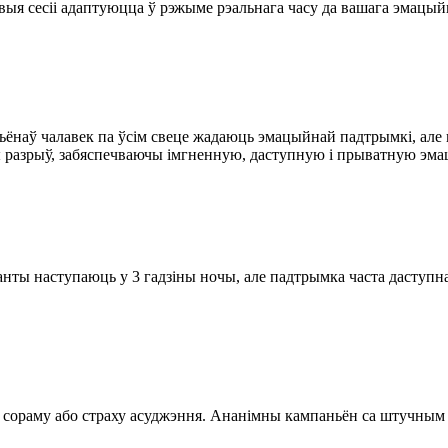
выя сесіі адаптуюцца ў рэжыме рэальнага часу да вашага эмацый
ёнаў чалавек па ўсім свеце жадаюць эмацыйнай падтрымкі, але не
ты разрыў, забяспечваючы імгненную, даступную і прыватную эма
ы наступаюць у 3 гадзіны ночы, але падтрымка часта даступная 
 сораму або страху асуджэння. Ананімны кампаньён са штучным 