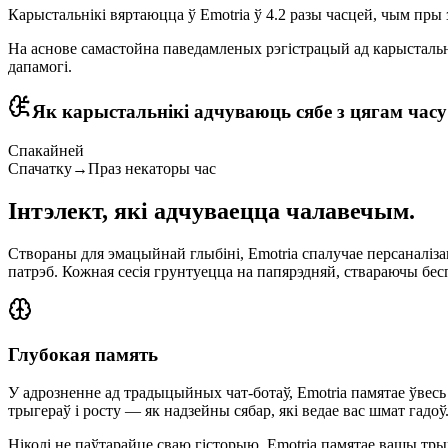
Карыстальнікі вяртаюцца ў Emotria ў 4.2 разы часцей, чым пры
На аснове самастойна паведамленых рэгістрацый ад карыстальнік
дапамогі.
Як карыстальнікі адчуваюць сябе з цягам часу
Спакайней
Спачатку
→
Праз некаторы час
Інтэлект, які
адчуваецца чалавечым
.
Створаны для эмацыйнай глыбіні, Emotria спалучае персаналі
патрэб. Кожная сесія грунтуецца на папярэдняй, ствараючы бе
Глубокая память
У адрозненне ад традыцыйных чат-ботаў, Emotria памятае ўвесь
трыгераў і росту — як надзейны сябар, які ведае вас шмат гадоў
Ніколі не паўтарайце сваю гісторыю. Emotria памятае вашы трыг