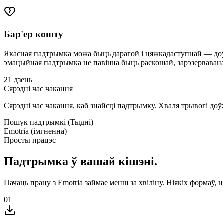
Бар'ер кошту
Якасная падтрымка можа быць дарагой і цяжкадаступнай — доўгі
эмацыйная падтрымка не павінна быць раскошай, зарэзерваван
21 дзень
Сярэдні час чакання
Сярэдні час чакання, каб знайсці падтрымку. Хваля трывогі до
Пошук падтрымкі (Тыдні)
Emotria (імгненна)
Просты працэс
Падтрымка ў вашай кішэні.
Пачаць працу з Emotria займае менш за хвіліну. Ніякіх формаў,
01