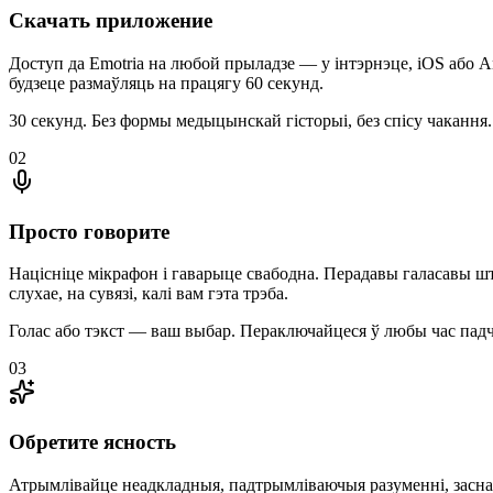
Скачать приложение
Доступ да Emotria на любой прыладзе — у інтэрнэце, iOS або A
будзеце размаўляць на працягу 60 секунд.
30 секунд. Без формы медыцынскай гісторыі, без спісу чакання.
02
Просто говорите
Націсніце мікрафон і гаварыце свабодна. Перадавы галасавы штуч
слухае, на сувязі, калі вам гэта трэба.
Голас або тэкст — ваш выбар. Пераключайцеся ў любы час падча
03
Обретите ясность
Атрымлівайце неадкладныя, падтрымліваючыя разуменні, заснав