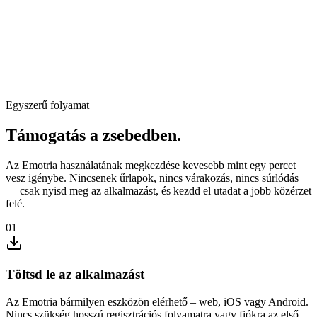
Támogatás megtalálása (Hetek)
Emotria (azonnal)
Egyszerű folyamat
Támogatás a zsebedben.
Az Emotria használatának megkezdése kevesebb mint egy percet
vesz igénybe. Nincsenek űrlapok, nincs várakozás, nincs súrlódás
— csak nyisd meg az alkalmazást, és kezdd el utadat a jobb közérzet
felé.
01
Töltsd le az alkalmazást
Az Emotria bármilyen eszközön elérhető – web, iOS vagy Android.
Nincs szükség hosszú regisztrációs folyamatra vagy fiókra az első