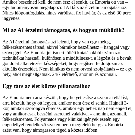
Amikor beszélned kell, de nem érsz el senkit, az Emotria ott van –
egy tudományosan megalapozott AI társ az érzelmi támogatáshoz.
Nincs időpontfoglalás, nincs várólista, fix havi ár, és az első 30 perc
ingyenes.
Mi az AI érzelmi támogatás, és hogyan működik?
Az AI érzelmi támogatás azt jelenti, hogy van egy meleg,
ítélkezésmentes társad, akivel bármikor beszélhetsz – hanggal vagy
szöveggel. Az Emotria jól ismert jólléti kutatásokból származó
technikákat használ, különösen a mindfulness-t, a légzést és a bevált
gondolat-átkeretezési készségeket, hogy segítsen feldolgozni az
aktuális érzéseidet. Nem klinikus és nem orvosi szolgáltatás – ez egy
hely, ahol meghallgatnak, 24/7 elérhető, anonim és azonnali.
Egy társ az élet köztes pillanataihoz
Az Emotria nem arra készült, hogy helyettesítse a szakmai ellátást;
arra készült, hogy ott legyen, amikor nem érsz el senkit. Hajnali 3-
kor, amikor szorongva ébredsz, amikor egy nehéz nap nem enged el,
vagy amikor csak beszélni szeretnél valakivel – anonim, azonnali,
ítélkezésmentes. Folyamatos vagy klinikai igények esetén egy
engedéllyel rendelkező szakember a megfelelő hely; az Emotria
azért van, hogy támogasson téged a köztes időben.