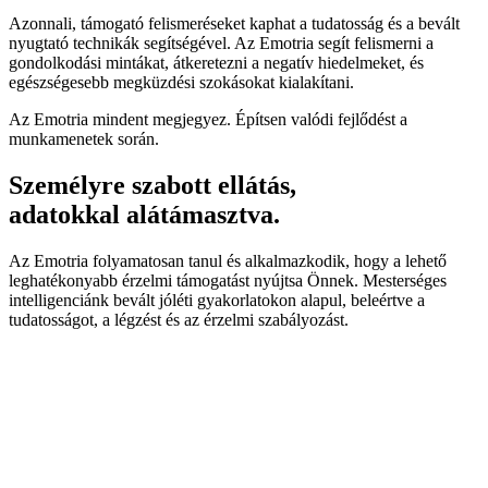
Azonnali, támogató felismeréseket kaphat a tudatosság és a bevált
nyugtató technikák segítségével. Az Emotria segít felismerni a
gondolkodási mintákat, átkeretezni a negatív hiedelmeket, és
egészségesebb megküzdési szokásokat kialakítani.
Az Emotria mindent megjegyez. Építsen valódi fejlődést a
munkamenetek során.
Személyre szabott ellátás,
adatokkal alátámasztva.
Az Emotria folyamatosan tanul és alkalmazkodik, hogy a lehető
leghatékonyabb érzelmi támogatást nyújtsa Önnek. Mesterséges
intelligenciánk bevált jóléti gyakorlatokon alapul, beleértve a
tudatosságot, a légzést és az érzelmi szabályozást.
5%
Idővel nyugodtabb érzés