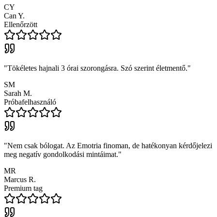
CY
Can Y.
Ellenőrzött
"
Tökéletes hajnali 3 órai szorongásra. Szó szerint életmentő.
"
SM
Sarah M.
Próbafelhasználó
"
Nem csak bólogat. Az Emotria finoman, de hatékonyan kérdőjelezi
meg negatív gondolkodási mintáimat.
"
MR
Marcus R.
Premium tag