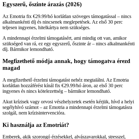
Egyszerű, őszinte árazás (2026)
Az Emotria fix €29.99/hó korlátlan szöveges támogatással – nincs
alkalmankénti díj és nincsenek meglepetések. Az első 30 perc
teljesen ingyenes, hitelkártya nem szükséges.
A mindennapi érzelmi támogatásért, ami mindig ott van, amikor
szükséged van rá, ez egy egyszerű, őszinte ár – nincs alkalmankénti
díj. Bármikor lemondható.
Megfizethető módja annak, hogy támogatva érezd
magad
A megfizethető érzelmi támogatást nehéz megtalálni. Az Emotria
korlátlan hozzáférést kínál fix €29.99/hó áron, az első 30 perc
ingyenes és nincs kötelezettség – bármikor lemondható.
Akut krízisek vagy orvosi vészhelyzetek esetén kérjük, hívd a helyi
segélyhívó számot – az Emotria a mindennapi érzelmi támogatásra
szolgál, nem krízisintervencióra.
Ki használja az Emotriát?
Emberek, akik szorongó érzésekkel, alvászavarokkal, stresszel,