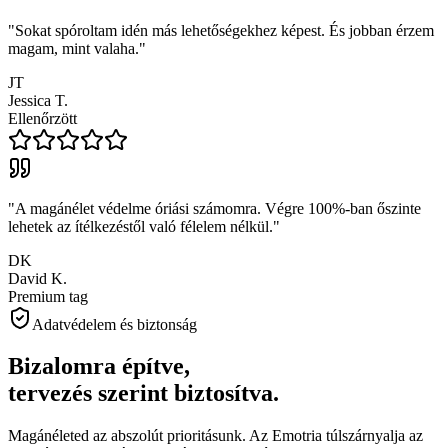
"
Sokat spóroltam idén más lehetőségekhez képest. És jobban érzem
magam, mint valaha.
"
JT
Jessica T.
Ellenőrzött
"
A magánélet védelme óriási számomra. Végre 100%-ban őszinte
lehetek az ítélkezéstől való félelem nélkül.
"
DK
David K.
Premium tag
Adatvédelem és biztonság
Bizalomra építve,
tervezés szerint biztosítva.
Magánéleted az abszolút prioritásunk. Az Emotria túlszárnyalja az