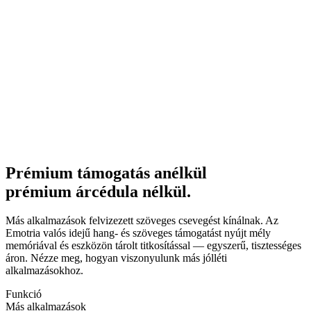
GDPR és EU AI törvénynek megfelelő
Ellenőrzött
Prémium támogatás anélkül
prémium árcédula nélkül.
Más alkalmazások felvizezett szöveges csevegést kínálnak. Az
Emotria valós idejű hang- és szöveges támogatást nyújt mély
memóriával és eszközön tárolt titkosítással — egyszerű, tisztességes
áron. Nézze meg, hogyan viszonyulunk más jólléti
alkalmazásokhoz.
Funkció
Más alkalmazások