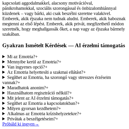
kapcsolati aggodalmakkel, alacsony motivációval,
pánikrohamokkal, szociális szorongással és önbizalomhiánnyal
küzdenek – vagy bárki, aki csak beszélni szeretne valakivel.
Emberek, akik éjszaka nem tudnak aludni. Emberek, akik haboznak
megtenni az első lépést. Emberek, akik privát, megfizethető módon
szeretnék, hogy meghallgassák őket, a nap vagy az éjszaka bármely
szakában.
Gyakran Ismételt Kérdések — AI érzelmi támogatás
Mi az Emotria?
+
Mennyibe kerül az Emotria?
+
Van ingyenes opció?
+
Az Emotria helyettesíti a szakmai ellátást?
+
Segíthet az Emotria, ha szorongó vagy stresszes érzéseim
vannak?
+
Maradhatok anonim?
+
Használhatom regisztráció nélkül?
+
Mit jelent az AI érzelmi támogatás?
+
Segíthet az Emotria a kapcsolatokban?
+
Milyen gyorsan kezdhetem?
+
Alkalmas az Emotria krízishelyzetekre?
+
Privátak a beszélgetéseim?
+
Próbáld ki ingyen
→