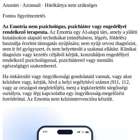
Anonim · Azonnali · Hitelkártya nem szükséges
Fontos figyelmeztetés
Az Emotria nem pszichológus, pszichiáter vagy engedéllyel
rendelkező terapeuta.
Az Emotria egy AI-alapú társ, amely a jólléti
kutatásokon alapuló technikákat (mindfulness, légzés, földelés)
használja érzelmi támogatás nyújtására; nem nyújt orvosi diagnózist,
nem ír fel gyógyszert, és nem helyettesíti a szakmai ellátást. Klinikai
diagnózis vagy kezelés céljából kérjük, konzultáljon engedéllyel
rendelkező pszichológussal, pszichiáterrel vagy mentális
egészségügyi szakemberrel.
Ha önkárosító vagy öngyilkossági gondolataid vannak, vagy akut
krízisben vagy, kérjük, hívd a helyi segélyhívó számot (911, 112,
vagy az országod megfelelőjét), menj a legközelebbi sürgősségi
osztályra, vagy lépj kapcsolatba egy öngyilkosság-megelőzési
forródróttal. Az Emotria nem krízisintervencióra készült.