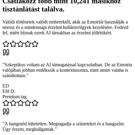
Csatlakozz több mint 10,241 másikhoz
tisztánlátást találva.
Valódi történetek valódi emberektől, akik az Emotriát használják a
stressz és a mindennapi érzelmi hullámvölgyek kezelésére. Fedezd
fel, miért bíznak ezrek AI társukban az érzelmi jóllétükért.
"
Szkeptikus voltam az AI támogatással kapcsolatban. De az Emotria
valójában jobban emlékszik a kontextusomra, mint amire valaha is
számítottam.
"
ED
Elif D.
Premium tag
"
A hangmód hihetetlen. Megragadja a szüneteket és a hangszínt.
Úgy érzem, meghallgatnak.
"