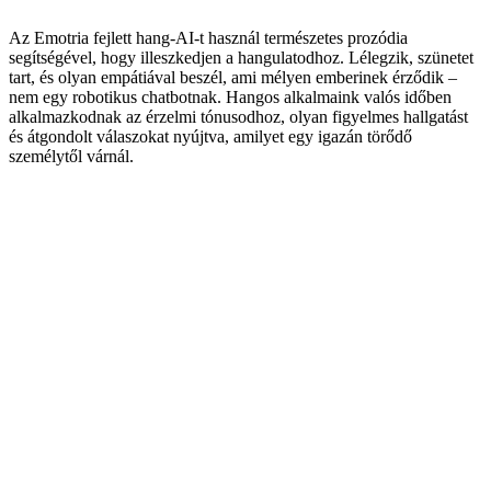
Az Emotria fejlett hang-AI-t használ természetes prozódia
segítségével, hogy illeszkedjen a hangulatodhoz. Lélegzik, szünetet
tart, és olyan empátiával beszél, ami mélyen emberinek érződik –
nem egy robotikus chatbotnak. Hangos alkalmaink valós időben
alkalmazkodnak az érzelmi tónusodhoz, olyan figyelmes hallgatást
és átgondolt válaszokat nyújtva, amilyet egy igazán törődő
személytől várnál.