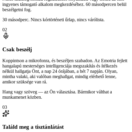
ingyenes támogató alkalom megkezdéséhez. 60 másodpercen belül
beszélgetni fog.
30 másodperc. Nincs kórtörténeti űrlap, nincs várólista.
02
Csak beszélj
Koppintson a mikrofonra, és beszéljen szabadon. Az Emotria fejlett
hangalapú mesterséges intelligenciája megszakítás és ítélkezés
nélkül hallgatja Önt, a nap 24 órájában, a hét 7 napján. Olyan,
mintha valaki, aki valóban meghallgat, mindig elérhető lenne,
amikor szüksége van rá.
Hang vagy szöveg — az Ön választása. Bármikor válthat a
munkamenet közben.
03
Találd meg a tisztánlátást