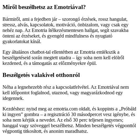
Miről beszélhetsz az Emotriával?
Bármiről, ami a fejedben jár – szorongó érzések, rossz hangulat,
stressz, alvás, kapcsolatok, motiváció, önbizalom, vagy csak egy
nehéz nap. Az Emotria ítélkezésmentesen hallgat, segít szavakba
önteni az érzéseket, és gyengéd mindfulness és nyugtató
gyakorlatokat kínál.
Egy általános chatbot-tal ellentétben az Emotria emlékszik a
beszélgetéseid során megtett utadra – így soha nem kell elölről
kezdened, és a támogatás az előzményekre épül.
Beszélgetés valakivel otthonról
Néha a legnehezebb rész a kapcsolatfelvétel. Az Emotriával nem
kell időpontot foglalnod, utaznod, vagy magyarázkodnod egy
idegennek.
Kezdéshez: nyisd meg az emotria.com oldalt, és koppints a „Próbáld
ki ingyen” gombra – a regisztráció 30 másodpercet vesz igénybe, és
soha nem kérjük a nevedet. Az első 30 perc teljesen ingyenes;
hanggal vagy szöveggel beszélhetsz. Minden beszélgetés végponttól
végpontig titkosított, és anonim maradhatsz.