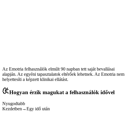
.8s
Válaszidő
.2x
Heti használat
Az Emotria felhasználók elmúlt 90 napban tett saját bevallásai
alapján. Az egyéni tapasztalatok eltérőek lehetnek. Az Emotria nem
helyettesíti a képzett klinikai ellátást.
Hogyan érzik magukat a felhasználók idővel
Nyugodtabb
Kezdetben
→
Egy idő után