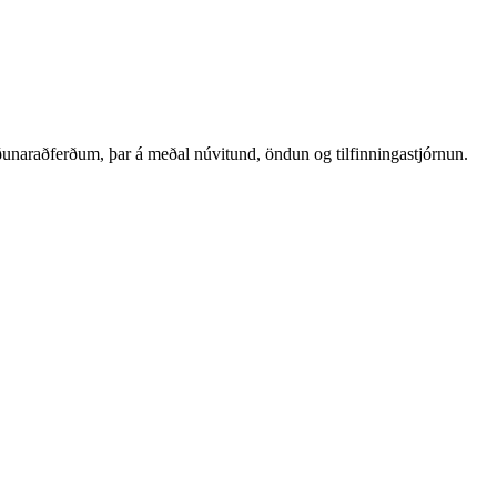
líðunaraðferðum, þar á meðal núvitund, öndun og tilfinningastjórnun.