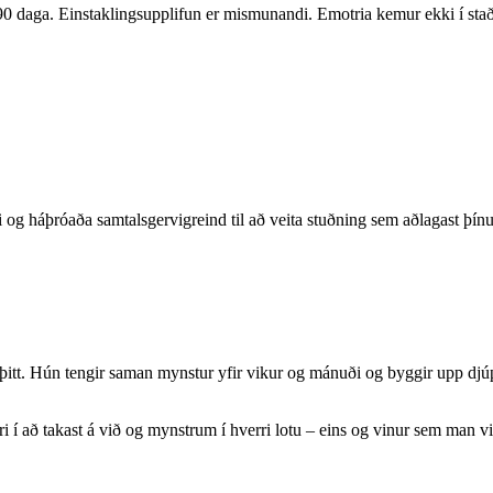
 daga. Einstaklingsupplifun er mismunandi. Emotria kemur ekki í stað 
 og háþróaða samtalsgervigreind til að veita stuðning sem aðlagast þínu
þitt. Hún tengir saman mynstur yfir vikur og mánuði og byggir upp djúp
 í að takast á við og mynstrum í hverri lotu – eins og vinur sem man vi