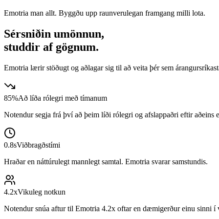
Emotria man allt. Byggðu upp raunverulegan framgang milli lota.
Sérsniðin umönnun,
studdir af gögnum.
Emotria lærir stöðugt og aðlagar sig til að veita þér sem árangursríka
85%
Að líða rólegri með tímanum
Notendur segja frá því að þeim líði rólegri og afslappaðri eftir aðeins
0.8s
Viðbragðstími
Hraðar en náttúrulegt mannlegt samtal. Emotria svarar samstundis.
4.2x
Vikuleg notkun
Notendur snúa aftur til Emotria 4.2x oftar en dæmigerður einu sinni í 