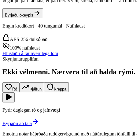
Þegar þú þarft að tala, er það hér. Kvíði, streita, sambönd — án dóma.
Byrjaðu ókeypis
Engin kreditkort · 40 tungumál · Nafnlaust
AES-256 dulkóðað
100% nafnlaust
Hlustaðu á raunverulega lotu
Skynjunarupplifun
Ekki vélmenni.
Nærvera til að halda rými.
Ró
Þjálfun
Kreppa
Fyrir daglegan ró og jafnvægi
Byrjaðu að tala
Emotria notar háþróaða raddgervigreind með náttúrulegum tónfalli til 