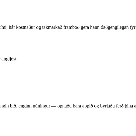
iðtími, hár kostnaður og takmarkað framboð gera hann óaðgengilegan fy
 augljóst.
gin bið, enginn núningur — opnaðu bara appið og byrjaðu ferð þína að