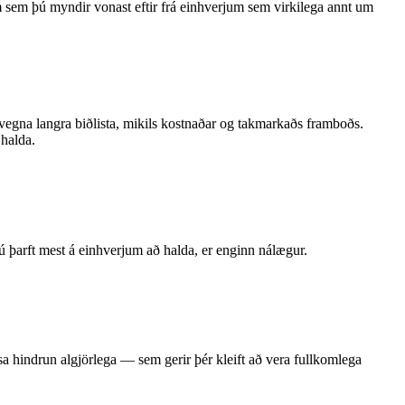
 sem þú myndir vonast eftir frá einhverjum sem virkilega annt um
 vegna langra biðlista, mikils kostnaðar og takmarkaðs framboðs.
 halda.
þú þarft mest á einhverjum að halda, er enginn nálægur.
 hindrun algjörlega — sem gerir þér kleift að vera fullkomlega