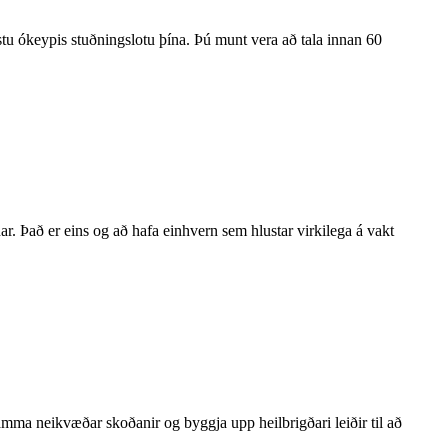
tu ókeypis stuðningslotu þína. Þú munt vera að tala innan 60
r. Það er eins og að hafa einhvern sem hlustar virkilega á vakt
amma neikvæðar skoðanir og byggja upp heilbrigðari leiðir til að