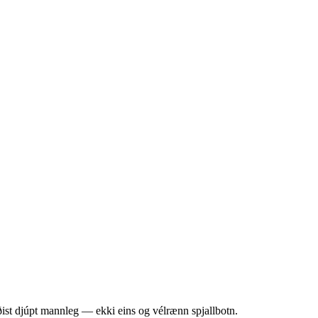
ðist djúpt mannleg — ekki eins og vélrænn spjallbotn.