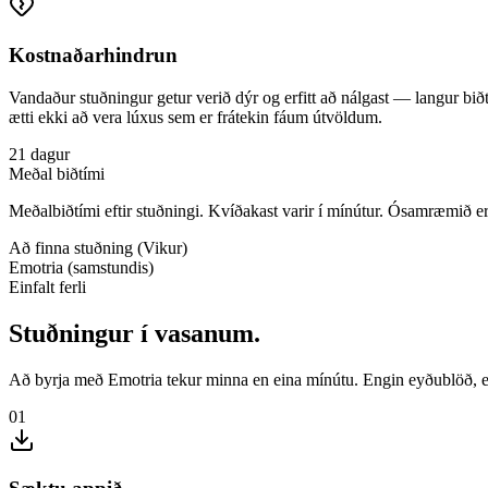
Kostnaðarhindrun
Vandaður stuðningur getur verið dýr og erfitt að nálgast — langur b
ætti ekki að vera lúxus sem er frátekin fáum útvöldum.
21 dagur
Meðal biðtími
Meðalbiðtími eftir stuðningi. Kvíðakast varir í mínútur. Ósamræmið er
Að finna stuðning (Vikur)
Emotria (samstundis)
Einfalt ferli
Stuðningur í vasanum.
Að byrja með Emotria tekur minna en eina mínútu. Engin eyðublöð, en
01