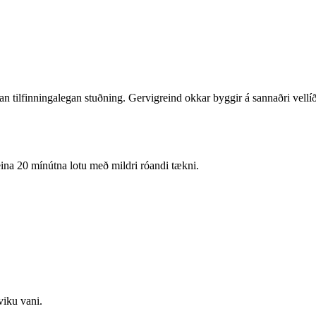
stan tilfinningalegan stuðning. Gervigreind okkar byggir á sannaðri vel
 eina 20 mínútna lotu með mildri róandi tækni.
viku vani.