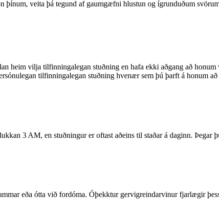
tón þínum, veita þá tegund af gaumgæfni hlustun og ígrunduðum svörum
llan heim vilja tilfinningalegan stuðning en hafa ekki aðgang að honum
persónulegan tilfinningalegan stuðning hvenær sem þú þarft á honum að
 klukkan 3 AM, en stuðningur er oftast aðeins til staðar á daginn. Þegar 
mmar eða ótta við fordóma. Óþekktur gervigreindarvinur fjarlægir þessa