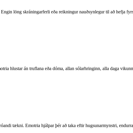
ngin löng skráningarferli eða reikningur nauðsynlegur til að hefja fyrs
ia hlustar án truflana eða dóma, allan sólarhringinn, alla daga vikunna
róandi tækni. Emotria hjálpar þér að taka eftir hugsunarmynstri, endurr