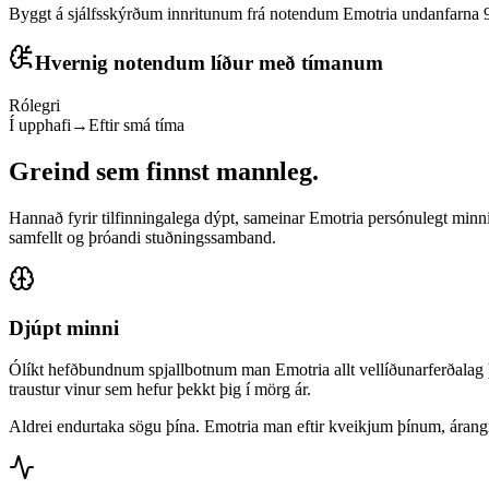
Byggt á sjálfsskýrðum innritunum frá notendum Emotria undanfarna 90
Hvernig notendum líður með tímanum
Rólegri
Í upphafi
→
Eftir smá tíma
Greind sem
finnst mannleg
.
Hannað fyrir tilfinningalega dýpt, sameinar Emotria persónulegt minni
samfellt og þróandi stuðningssamband.
Djúpt minni
Ólíkt hefðbundnum spjallbotnum man Emotria allt vellíðunarferðalag 
traustur vinur sem hefur þekkt þig í mörg ár.
Aldrei endurtaka sögu þína. Emotria man eftir kveikjum þínum, árangri