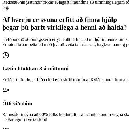
Raddstuðningsstundir okkar aðlagast í rauntíma að tilfinningalegum 
þig.
Af hverju er svona erfitt að finna hjálp
þegar þú þarft virkilega á henni að halda?
Hefðbundið stuðningskerfi er yfirfullt. Yfir 150 milljónir manna um a
Emotria brúar þetta bil með því að veita tafarlausan, hagkvæman og 
Lætin klukkan 3 á nóttunni
Erfiðar tilfinningar bíða ekki eftir skrifstofutíma. Kvíðastundir koma
Ótti við dóm
Rannsóknir sýna að 60% fólks heldur aftur af sannleikanum vegna ska
heiðarlegur í fyrsta skipti.