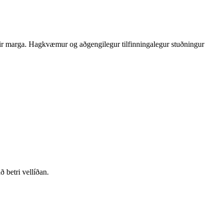
rir marga. Hagkvæmur og aðgengilegur tilfinningalegur stuðningur
 betri vellíðan.