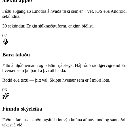
Sæktu appið
Fáðu aðgang að Emotria á hvaða tæki sem er – vef, iOS eða Android. E
sekúndna.
30 sekúndur. Engin sjúkrasöguform, enginn biðlisti.
02
Bara talaðu
Ýttu á hljóðnemann og talaðu frjálslega. Háþróuð raddgervigreind Emotr
hvenær sem þú þarft á því að halda.
Rödd eða texti — þitt val. Skiptu hvenær sem er í miðri lotu.
03
Finndu skýrleika
Fáðu tafarlausa, stuðningsfulla innsýn knúna af núvitund og sannaðri 
takast á við.