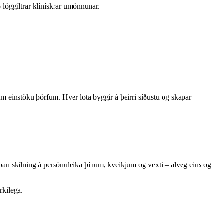
löggiltrar klínískrar umönnunar.
m einstöku þörfum. Hver lota byggir á þeirri síðustu og skapar
an skilning á persónuleika þínum, kveikjum og vexti – alveg eins og
rkilega.