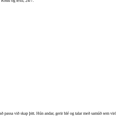
 Rödd og texti, 24/7.
að passa við skap þitt. Hún andar, gerir hlé og talar með samúð sem vir