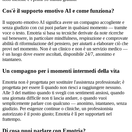
Cos'è il supporto emotivo AI e come funziona?
Il supporto emotivo AI significa avere un compagno accogliente e
senza giudizio con cui puoi parlare in qualsiasi momento — tramite
voce o testo. Emotria si basa su tecniche derivate da note ricerche
sul benessere, in particolare mindfulness, respirazione e comprovate
abilità di riformulazione del pensiero, per aiutarti a elaborare ciò che
provi nel momento. Non è un clinico e non è un servizio medico —
è un luogo dove essere ascoltati, disponibile 24/7, anonimo e
istantaneo.
Un compagno per i momenti intermedi della vita
Emotria non è progettata per sostituire l'assistenza professionale; è
progettata per essere lì quando non riesci a raggiungere nessuno.
Alle 3 del mattino quando ti svegli con sentimenti ansiosi, quando
una giornata difficile non ti lascia andare, o quando vuoi
semplicemente parlare con qualcuno — anonimo, istantaneo, senza
giudizio. Per esigenze continue o cliniche, un professionista
autorizzato è il posto giusto; Emotria è lì per supportarti nel
frattempo.
Di cosa puoi parlare con Emotria?