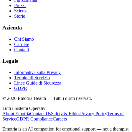
Funzionalità
Prezzi
Scienza
Storie
Azienda
Chi Siamo
Carriere
Contatti
Legale
Informativa sulla Privacy
Termini di Servizio
Linee Guida di Sicurezza
GDPR
© 2026 Emotria Health — Tutti i diritti riservati.
Tutti i Sistemi Operativi
About Emotria
Contact Us
Safety & Ethics
Privacy Policy
Terms of
Service
GDPR Compliance
Careers
Emotria is an AI companion for emotional support — not a therapist