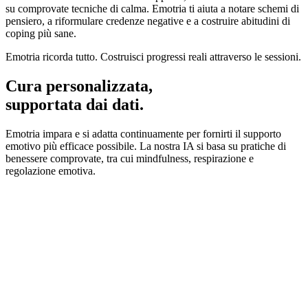
su comprovate tecniche di calma. Emotria ti aiuta a notare schemi di
pensiero, a riformulare credenze negative e a costruire abitudini di
coping più sane.
Emotria ricorda tutto. Costruisci progressi reali attraverso le sessioni.
Cura personalizzata,
supportata dai dati.
Emotria impara e si adatta continuamente per fornirti il supporto
emotivo più efficace possibile. La nostra IA si basa su pratiche di
benessere comprovate, tra cui mindfulness, respirazione e
regolazione emotiva.
5%
Sentirsi più calmi nel tempo
.8s
Latenza di risposta