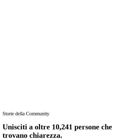
Crittografia end-to-end
Le tue conversazioni sono protette con crittografia end-to-end. I dati
vocali vengono elaborati localmente quando possibile e non
vengono mai condivisi o venduti. Il tuo percorso di benessere
rimane veramente privato.
Disponibile 24/7
I sentimenti difficili non seguono un programma. Emotria fornisce
supporto emotivo istantaneo 24 ore su 24, 7 giorni su 7 — nessuna
attesa, nessun attrito, solo supporto compassionevole ogni volta che
ne hai bisogno.
Storie della Community
Unisciti a oltre 10,241 persone
che
trovano chiarezza.