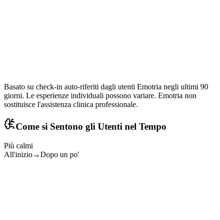
.2x
Utilizzo settimanale
Basato su check-in auto-riferiti dagli utenti Emotria negli ultimi 90
giorni. Le esperienze individuali possono variare. Emotria non
sostituisce l'assistenza clinica professionale.
Come si Sentono gli Utenti nel Tempo
Più calmi
All'inizio
→
Dopo un po'