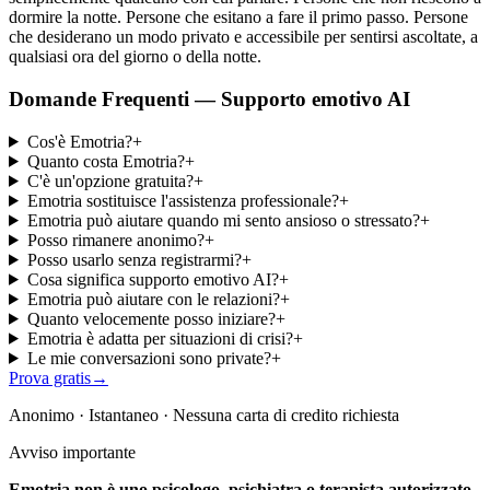
dormire la notte. Persone che esitano a fare il primo passo. Persone
che desiderano un modo privato e accessibile per sentirsi ascoltate, a
qualsiasi ora del giorno o della notte.
Domande Frequenti — Supporto emotivo AI
Cos'è Emotria?
+
Quanto costa Emotria?
+
C'è un'opzione gratuita?
+
Emotria sostituisce l'assistenza professionale?
+
Emotria può aiutare quando mi sento ansioso o stressato?
+
Posso rimanere anonimo?
+
Posso usarlo senza registrarmi?
+
Cosa significa supporto emotivo AI?
+
Emotria può aiutare con le relazioni?
+
Quanto velocemente posso iniziare?
+
Emotria è adatta per situazioni di crisi?
+
Le mie conversazioni sono private?
+
Prova gratis
→
Anonimo · Istantaneo · Nessuna carta di credito richiesta
Avviso importante
Emotria non è uno psicologo, psichiatra o terapista autorizzato.