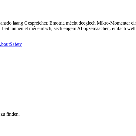
i heiansdo laang Gespréicher. Emotria mécht deeglech Mikro-Momenter 
Leit fannen et méi einfach, sech engem AI opzemaachen, einfach well e
bout
Safety
 zu finden.