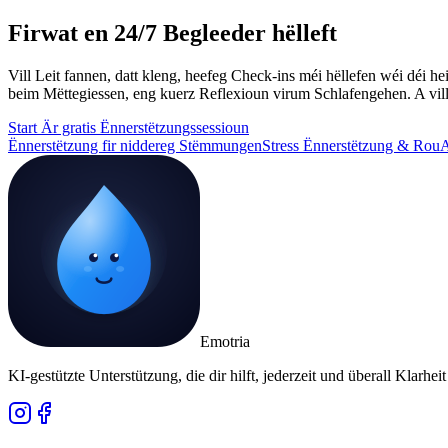
Firwat en 24/7 Begleeder hëlleft
Vill Leit fannen, datt kleng, heefeg Check-ins méi hëllefen wéi dé
beim Mëttegiessen, eng kuerz Reflexioun virum Schlafengehen. A vill 
Start Är gratis Ënnerstëtzungssessioun
Ënnerstëtzung fir niddereg Stëmmungen
Stress Ënnerstëtzung & Rou
A
Emotria
KI-gestützte Unterstützung, die dir hilft, jederzeit und überall Klarheit