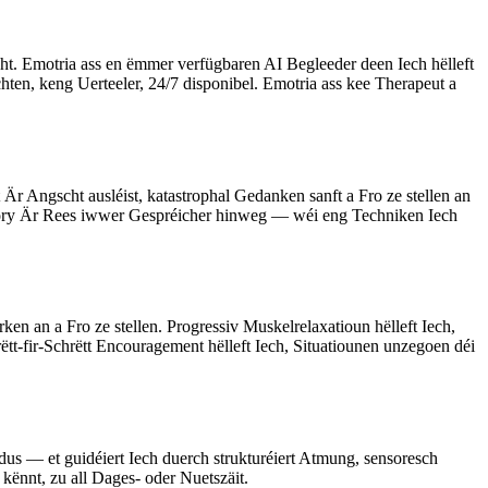
t. Emotria ass en ëmmer verfügbaren AI Begleeder deen Iech hëlleft
ten, keng Uerteeler, 24/7 disponibel. Emotria ass kee Therapeut a
 Är Angscht ausléist, katastrophal Gedanken sanft a Fro ze stellen an
mory Är Rees iwwer Gespréicher hinweg — wéi eng Techniken Iech
n an a Fro ze stellen. Progressiv Muskelrelaxatioun hëlleft Iech,
tt-fir-Schrëtt Encouragement hëlleft Iech, Situatiounen unzegoen déi
us — et guidéiert Iech duerch strukturéiert Atmung, sensoresch
ënnt, zu all Dages- oder Nuetszäit.