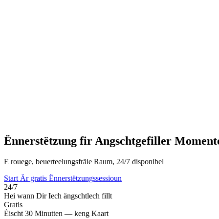
Ënnerstëtzung fir Angschtgefiller Moment
E rouege, beuerteelungsfräie Raum, 24/7 disponibel
Start Är gratis Ënnerstëtzungssessioun
24/7
Hei wann Dir Iech ängschtlech fillt
Gratis
Éischt 30 Minutten — keng Kaart