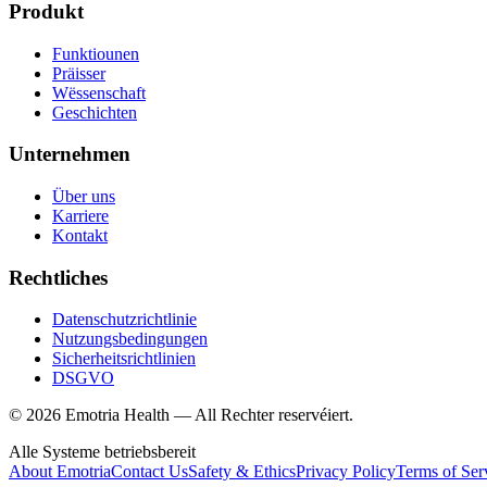
Produkt
Funktiounen
Präisser
Wëssenschaft
Geschichten
Unternehmen
Über uns
Karriere
Kontakt
Rechtliches
Datenschutzrichtlinie
Nutzungsbedingungen
Sicherheitsrichtlinien
DSGVO
© 2026 Emotria Health — All Rechter reservéiert.
Alle Systeme betriebsbereit
About Emotria
Contact Us
Safety & Ethics
Privacy Policy
Terms of Ser