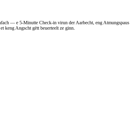
einfach — e 5-Minutte Check-in virun der Aarbecht, eng Atmungspaus
t keng Angscht gëtt beuerteelt ze ginn.