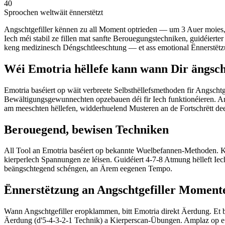
40
Sproochen weltwäit ënnerstëtzt
Angschtgefiller kënnen zu all Moment optrieden — um 3 Auer moies,
Iech méi stabil ze fillen mat sanfte Berouegungstechniken, guidéier
keng medizinesch Déngschtleeschtung — et ass emotional Ënnerstëtzu
Wéi Emotria hëllefe kann wann Dir ängsch
Emotria baséiert op wäit verbreete Selbsthëllefsmethoden fir Angschtg
Bewältigungsgewunnechten opzebauen déi fir Iech funktionéieren.
am meeschten hëllefen, widderhuelend Musteren an de Fortschrëtt dee
Berouegend, bewisen Techniken
All Tool an Emotria baséiert op bekannte Wuelbefannen-Methoden. Kog
kierperlech Spannungen ze léisen. Guidéiert 4-7-8 Atmung hëlleft Iec
beängschtegend schéngen, an Ärem eegenen Tempo.
Ënnerstëtzung an Angschtgefiller Moment
Wann Angschtgefiller eropklammen, bitt Emotria direkt Äerdung. Et 
Äerdung (d'5-4-3-2-1 Technik) a Kierperscan-Übungen. Amplaz op e Ré