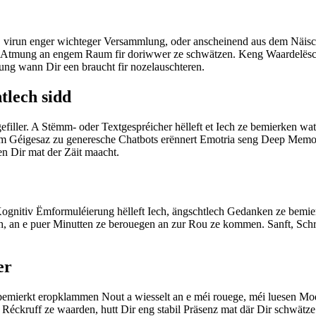
 virun enger wichteger Versammlung, oder anscheinend aus dem Näisch
ter Atmung an engem Raum fir doriwwer ze schwätzen. Keng Waardelësch
ng wann Dir een braucht fir nozelauschteren.
tlech sidd
efiller. A Stëmm- oder Textgespréicher hëlleft et Iech ze bemierken wat
 Am Géigesaz zu generesche Chatbots erënnert Emotria seng Deep Me
n Dir mat der Zäit maacht.
nitiv Ëmformuléierung hëlleft Iech, ängschtlech Gedanken ze bemierke
h, an e puer Minutten ze berouegen an zur Rou ze kommen. Sanft, Schrë
er
bemierkt eropklammen Nout a wiesselt an e méi rouege, méi luesen Mod
ckruff ze waarden, hutt Dir eng stabil Präsenz mat där Dir schwätze k