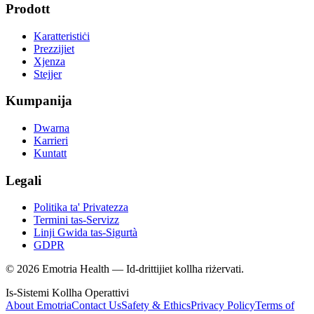
Prodott
Karatteristiċi
Prezzijiet
Xjenza
Stejjer
Kumpanija
Dwarna
Karrieri
Kuntatt
Legali
Politika ta' Privatezza
Termini tas-Servizz
Linji Gwida tas-Sigurtà
GDPR
© 2026 Emotria Health — Id-drittijiet kollha riżervati.
Is-Sistemi Kollha Operattivi
About Emotria
Contact Us
Safety & Ethics
Privacy Policy
Terms of