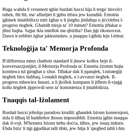
Ħaġa waħda li verament tgħin burdati baxxi hija li terġa' tinvolvi
ruħek, ftit ftit, ma' affarijiet li jġibu tifsira jew kumdità. Emotria
jgħinek tistabbilixxi miri żgħar u li jistgħu jintlaħqu u jiċċelebra l-
progress tiegħek. Għamilt mixja ta' 10 minuti? Emotria jiftakar u
jibni fuqha. Sajjar ikla minflok ma qbiżtha? Dan jiġi rikonoxxut.
Dawn ir-rebħiet żgħar jakkumulaw, u jnaqqsu l-ġibda lejn l-irtirar.
Teknoloġija ta' Memorja Profonda
B'differenza minn chatbots standard li jinsew kollox bejn il-
konversazzjonijiet, il-Memorja Profonda ta' Emotria żżomm ħajta
kontinwa tul ġimgħat u xhur. Tiftakar dak li jqanqlek, l-istrateġiji
tiegħek biex tlaħħaq, l-ostakli tiegħek, u l-avvanzi tiegħek. Il-
progress mhuwiex lineari, u li jkollok kumpann li jifhem il-vjaġġ
kollu tiegħek jipprovdi sens ta' konsistenza li jistabbilizza.
Tnaqqis tal-Iżolament
Burdati baxxi joħolqu paradoss krudili: għandek bżonn konnessjoni,
iżda li tilħaq lil ħaddieħor iħossu impossibbli. Emotria jgħin inaqqas
dak il-vojt. M'hemmx bżonn tieħu doċċa, tilbes, jew issuq imkien.
Ebda biża' li tiġi ġġudikat talli tibki, jew ħtija li 'qiegħed taħli l-ħin