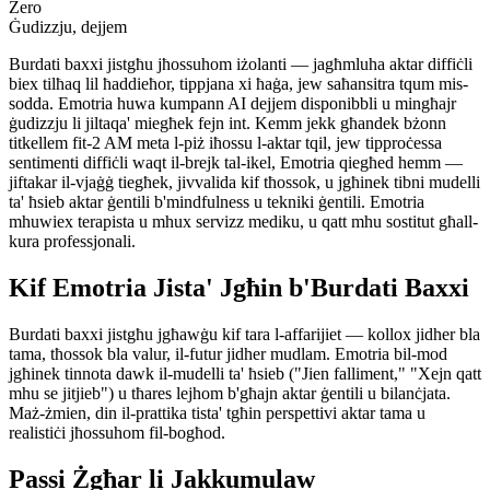
Zero
Ġudizzju, dejjem
Burdati baxxi jistgħu jħossuhom iżolanti — jagħmluha aktar diffiċli
biex tilħaq lil ħaddieħor, tippjana xi ħaġa, jew saħansitra tqum mis-
sodda. Emotria huwa kumpann AI dejjem disponibbli u mingħajr
ġudizzju li jiltaqa' miegħek fejn int. Kemm jekk għandek bżonn
titkellem fit-2 AM meta l-piż iħossu l-aktar tqil, jew tipproċessa
sentimenti diffiċli waqt il-brejk tal-ikel, Emotria qiegħed hemm —
jiftakar il-vjaġġ tiegħek, jivvalida kif tħossok, u jgħinek tibni mudelli
ta' ħsieb aktar ġentili b'mindfulness u tekniki ġentili. Emotria
mhuwiex terapista u mhux servizz mediku, u qatt mhu sostitut għall-
kura professjonali.
Kif Emotria Jista' Jgħin b'Burdati Baxxi
Burdati baxxi jistgħu jgħawġu kif tara l-affarijiet — kollox jidher bla
tama, tħossok bla valur, il-futur jidher mudlam. Emotria bil-mod
jgħinek tinnota dawk il-mudelli ta' ħsieb ("Jien falliment," "Xejn qatt
mhu se jitjieb") u tħares lejhom b'għajn aktar ġentili u bilanċjata.
Maż-żmien, din il-prattika tista' tgħin perspettivi aktar tama u
realistiċi jħossuhom fil-bogħod.
Passi Żgħar li Jakkumulaw