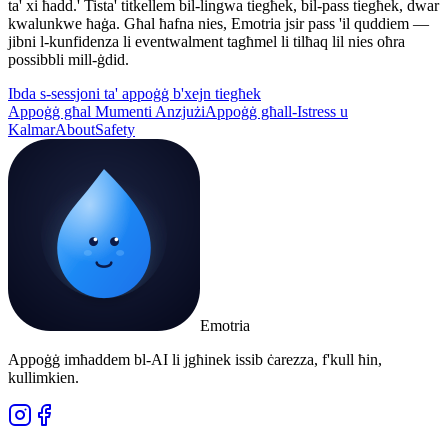
ta' xi ħadd.' Tista' titkellem bil-lingwa tiegħek, bil-pass tiegħek, dwar
kwalunkwe ħaġa. Għal ħafna nies, Emotria jsir pass 'il quddiem —
jibni l-kunfidenza li eventwalment tagħmel li tilħaq lil nies oħra
possibbli mill-ġdid.
Ibda s-sessjoni ta' appoġġ b'xejn tiegħek
Appoġġ għal Mumenti Anzjużi
Appoġġ għall-Istress u
Kalmar
About
Safety
Emotria
Appoġġ imħaddem bl-AI li jgħinek issib ċarezza, f'kull ħin,
kullimkien.