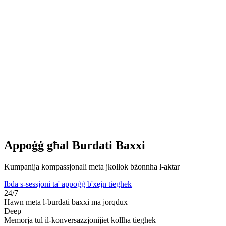
Appoġġ għal Burdati Baxxi
Kumpanija kompassjonali meta jkollok bżonnha l-aktar
Ibda s-sessjoni ta' appoġġ b'xejn tiegħek
24/7
Hawn meta l-burdati baxxi ma jorqdux
Deep
Memorja tul il-konversazzjonijiet kollha tiegħek