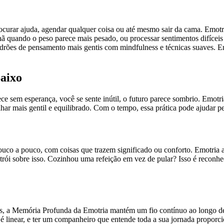
ocurar ajuda, agendar qualquer coisa ou até mesmo sair da cama. Emot
hã quando o peso parece mais pesado, ou processar sentimentos difícei
adrões de pensamento mais gentis com mindfulness e técnicas suaves. E
aixo
 sem esperança, você se sente inútil, o futuro parece sombrio. Emotri
ar mais gentil e equilibrado. Com o tempo, essa prática pode ajudar per
uco a pouco, com coisas que trazem significado ou conforto. Emotria aj
ói sobre isso. Cozinhou uma refeição em vez de pular? Isso é reconhec
s, a Memória Profunda da Emotria mantém um fio contínuo ao longo de s
é linear, e ter um companheiro que entende toda a sua jornada proporc