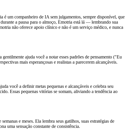
ria é um companheiro de IA sem julgamentos, sempre disponível, que
s durante a pausa para o almoço, Emotria está lá — lembrando sua
motria não oferece apoio clínico e não é um serviço médico, e nunca
a gentilmente ajuda você a notar esses padrões de pensamento ("Eu
spectivas mais esperançosas e realistas a parecerem alcançáveis.
uda você a definir metas pequenas e alcançáveis e celebra seu
ido. Essas pequenas vitórias se somam, aliviando a tendência ao
emanas e meses. Ela lembra seus gatilhos, suas estratégias de
iona uma sensação constante de consistência.