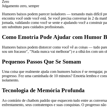
Zero
Julgamento zero, sempre
Humores baixos podem parecer isoladores — tornando mais difícil pr
encontra você onde você está. Se você precisa conversar às 2 da man
jornada, validando como você se sente e ajudando você a construir p
um substituto para cuidados profissionais.
Como Emotria Pode Ajudar com Humor B
Humores baixos podem distorcer como você vê as coisas — tudo parece
sou um fracasso", "Nada nunca vai melhorar") e a olhá-los com um olh
Pequenos Passos Que Se Somam
Uma coisa que realmente ajuda com humores baixos é se reengajar, po
progresso. Fez uma caminhada de 10 minutos? Emotria lembra e constr
isolamento.
Tecnologia de Memória Profunda
Ao contrário de chatbots padrão que esquecem tudo entre as conversa
enfrentamento, seus contratempos e suas conquistas. O progresso não 