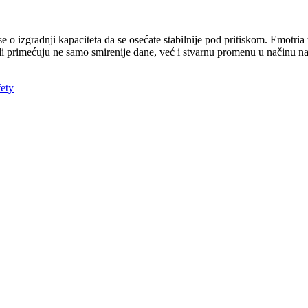
e o izgradnji kapaciteta da se osećate stabilnije pod pritiskom. Emotria
i primećuju ne samo smirenije dane, već i stvarnu promenu u načinu na
ety