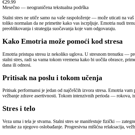
€29.99
Mesečno — neograničena tekstualna podrška
Stalni stres ne utiče samo na vaše raspoloženje — može uticati na vaš
toliko normalan da ne primetite kako vas iscrpljuje. Emotria nudi tre
preoblikovanja i strategija suočavanja koje vam odgovaraju.
Kako Emotria može pomoći kod stresa
Emotria pristupa stresu iz nekoliko uglova. U stresnom trenutku — pr
stalni stres, radi sa vama tokom vremena kako bi uočila obrasce, prim
dana ili odnosi.
Pritisak na poslu i tokom učenja
Pritisak performansi je jedan od najčešćih izvora stresa. Emotria vam 
vežbanje zdrave asertivnosti. Tokom intenzivnih perioda — rokova, is
Stres i telo
Veza uma i tela je stvarna. Stalni stres se manifestuje fizički — zateg
tehnike za njegovo oslobađanje. Progresivna mišićna relaksacija, vežb