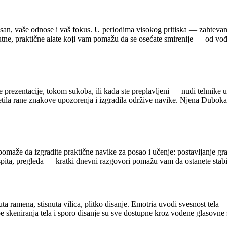
 san, vaše odnose i vaš fokus. U periodima visokog pritiska — zahtevan 
nutne, praktične alate koji vam pomažu da se osećate smirenije — od vo
e prezentacije, tokom sukoba, ili kada ste preplavljeni — nudi tehnike
etila rane znakove upozorenja i izgradila održive navike. Njena Duboka
pomaže da izgradite praktične navike za posao i učenje: postavljanje gr
pita, pregleda — kratki dnevni razgovori pomažu vam da ostanete stabil
nuta ramena, stisnuta vilica, plitko disanje. Emotria uvodi svesnost tela
e skeniranja tela i sporo disanje su sve dostupne kroz vođene glasovne s