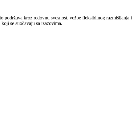
 to podržava kroz redovnu svesnost, vežbe fleksibilnog razmišljanja i
 koji se suočavaju sa izazovima.