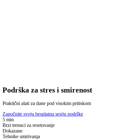
Podrška za stres i smirenost
Praktični alati za dane pod visokim pritiskom
Započnite svoju besplatnu sesiju podrške
5 min
Brzi trenuci za resetovanje
Dokazane
Tehnike smirivanja