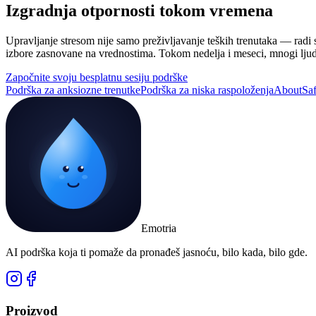
Izgradnja otpornosti tokom vremena
Upravljanje stresom nije samo preživljavanje teških trenutaka — radi s
izbore zasnovane na vrednostima. Tokom nedelja i meseci, mnogi ljud
Započnite svoju besplatnu sesiju podrške
Podrška za anksiozne trenutke
Podrška za niska raspoloženja
About
Saf
Emotria
AI podrška koja ti pomaže da pronađeš jasnoću, bilo kada, bilo gde.
Proizvod