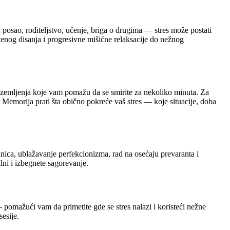
posao, roditeljstvo, učenje, briga o drugima — stres može postati
đenog disanja i progresivne mišićne relaksacije do nežnog
 uzemljenja koje vam pomažu da se smirite za nekoliko minuta. Za
 Memorija prati šta obično pokreće vaš stres — koje situacije, doba
anica, ublažavanje perfekcionizma, rad na osećaju prevaranta i
ni i izbegnete sagorevanje.
 — pomažući vam da primetite gde se stres nalazi i koristeći nežne
esije.