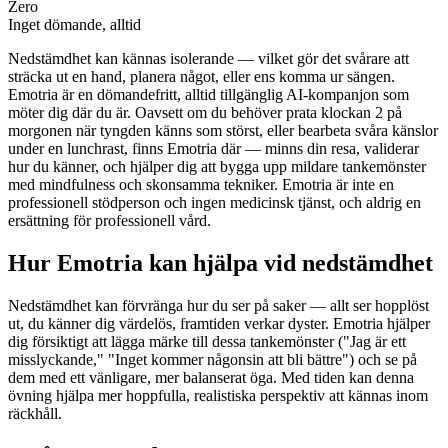
Zero
Inget dömande, alltid
Nedstämdhet kan kännas isolerande — vilket gör det svårare att
sträcka ut en hand, planera något, eller ens komma ur sängen.
Emotria är en dömandefritt, alltid tillgänglig AI-kompanjon som
möter dig där du är. Oavsett om du behöver prata klockan 2 på
morgonen när tyngden känns som störst, eller bearbeta svåra känslor
under en lunchrast, finns Emotria där — minns din resa, validerar
hur du känner, och hjälper dig att bygga upp mildare tankemönster
med mindfulness och skonsamma tekniker. Emotria är inte en
professionell stödperson och ingen medicinsk tjänst, och aldrig en
ersättning för professionell vård.
Hur Emotria kan hjälpa vid nedstämdhet
Nedstämdhet kan förvränga hur du ser på saker — allt ser hopplöst
ut, du känner dig värdelös, framtiden verkar dyster. Emotria hjälper
dig försiktigt att lägga märke till dessa tankemönster ("Jag är ett
misslyckande," "Inget kommer någonsin att bli bättre") och se på
dem med ett vänligare, mer balanserat öga. Med tiden kan denna
övning hjälpa mer hoppfulla, realistiska perspektiv att kännas inom
räckhåll.