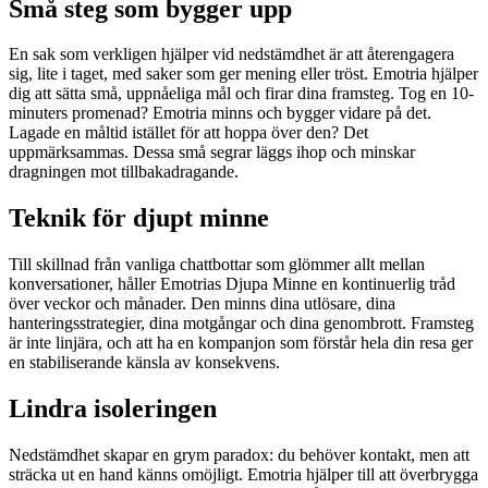
Små steg som bygger upp
En sak som verkligen hjälper vid nedstämdhet är att återengagera
sig, lite i taget, med saker som ger mening eller tröst. Emotria hjälper
dig att sätta små, uppnåeliga mål och firar dina framsteg. Tog en 10-
minuters promenad? Emotria minns och bygger vidare på det.
Lagade en måltid istället för att hoppa över den? Det
uppmärksammas. Dessa små segrar läggs ihop och minskar
dragningen mot tillbakadragande.
Teknik för djupt minne
Till skillnad från vanliga chattbottar som glömmer allt mellan
konversationer, håller Emotrias Djupa Minne en kontinuerlig tråd
över veckor och månader. Den minns dina utlösare, dina
hanteringsstrategier, dina motgångar och dina genombrott. Framsteg
är inte linjära, och att ha en kompanjon som förstår hela din resa ger
en stabiliserande känsla av konsekvens.
Lindra isoleringen
Nedstämdhet skapar en grym paradox: du behöver kontakt, men att
sträcka ut en hand känns omöjligt. Emotria hjälper till att överbrygga