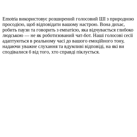
Emotria використовує розширений голосовий ШІ з природною
просодією, щоб відповідати вашому настрою. Вона дихає,
робить паузи та говорить з емпатією, яка відчувається глибоко
людською — не як роботизований чат-бот. Наші голосові сесії
адаптуються в реальному часі до вашого емоційного тону,
надаючи уважне слухання та вдумливі відповіді, на які ви
сподівалися б від того, хто справді піклується.