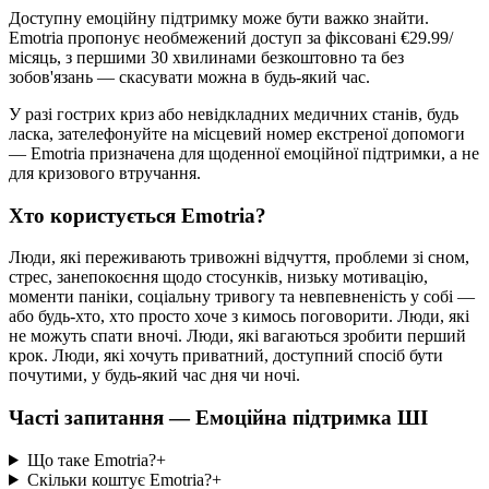
Доступну емоційну підтримку може бути важко знайти.
Emotria пропонує необмежений доступ за фіксовані €29.99/
місяць, з першими 30 хвилинами безкоштовно та без
зобов'язань — скасувати можна в будь-який час.
У разі гострих криз або невідкладних медичних станів, будь
ласка, зателефонуйте на місцевий номер екстреної допомоги
— Emotria призначена для щоденної емоційної підтримки, а не
для кризового втручання.
Хто користується Emotria?
Люди, які переживають тривожні відчуття, проблеми зі сном,
стрес, занепокоєння щодо стосунків, низьку мотивацію,
моменти паніки, соціальну тривогу та невпевненість у собі —
або будь-хто, хто просто хоче з кимось поговорити. Люди, які
не можуть спати вночі. Люди, які вагаються зробити перший
крок. Люди, які хочуть приватний, доступний спосіб бути
почутими, у будь-який час дня чи ночі.
Часті запитання — Емоційна підтримка ШІ
Що таке Emotria?
+
Скільки коштує Emotria?
+