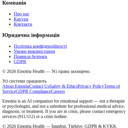
Компанія
Про нас
Кар'єра
Контакти
Юридична інформація
Політика конфіденційності
Умови використання
Правила безпеки
GDPR
© 2026 Emotria Health — Усі права захищено.
Усі системи працюють
About Emotria
Contact Us
Safety & Ethics
Privacy Policy
Terms of
Service
GDPR Compliance
Careers
Emotria is an AI companion for emotional support — not a therapist
or psychologist, and not a substitute for professional medical advice,
diagnosis, or treatment. If you are in crisis, please contact emergency
services (911/112) or a crisis hotline.
©
2026
Emotria Health — İstanbul, Türkiye. GDPR & KVKK