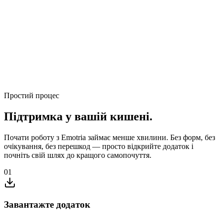
Пошук підтримки (Тижні)
Emotria (миттєво)
Простий процес
Підтримка у вашій кишені.
Почати роботу з Emotria займає менше хвилини. Без форм, без
очікування, без перешкод — просто відкрийте додаток і
почніть свій шлях до кращого самопочуття.
01
Завантажте додаток