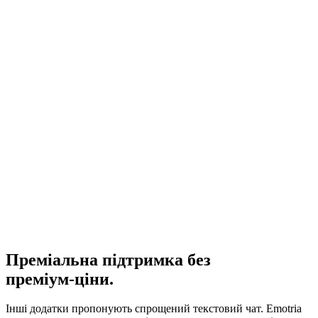
Відповідність GDPR та Закону ЄС про AI
Перевірено
Преміальна підтримка без
преміум-ціни.
Інші додатки пропонують спрощений текстовий чат. Emotria