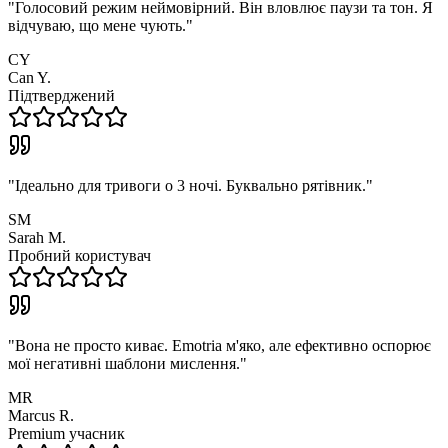
"
Голосовий режим неймовірний. Він вловлює паузи та тон. Я
відчуваю, що мене чують.
"
CY
Can Y.
Підтверджений
"
Ідеально для тривоги о 3 ночі. Буквально рятівник.
"
SM
Sarah M.
Пробний користувач
"
Вона не просто киває. Emotria м'яко, але ефективно оспорює
мої негативні шаблони мислення.
"
MR
Marcus R.
Premium учасник