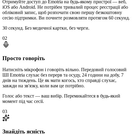
Отримуйте доступ до Emotria на будь-якому пристрої — веб,
iOS або Android. Не потрібен тривалий процес реєстрації або
обліковий запис, щоб розпочати свою першу безкоштовну
сесію підтримки. Ви почнете розмовляти протягом 60 секунд.
30 секунд. Без медичної картки, без черги.
02
Просто говоріть
Натисніть мікрофон і говоріть вільно. Передовий голосовий
ШІ Emotria слухає без перерв та осуду, 24 години на добу, 7
днів на тиждень. Це як мати когось, хто справді слухає,
завжди на зв'язку, коли вам це потрібно.
Голос або текст — ваш вибір. Перемикайтеся в будь-який
момент під час сесії.
03
Знайдіть ясність