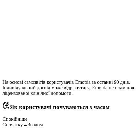
.8s
Час відповіді
.2x
Тижневе використання
На основі самозвітів користувачів Emotria за останні 90 днів.
Індивідуальний досвід може відрізнятися. Emotria не є заміною
ліцензованої клінічної допомоги.
Як користувачі почуваються з часом
Спокійніше
Спочатку
→
Згодом