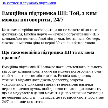
Зв'язатися зі службою підтримки
Емоційна підтримка ШІ: Той, з ким
можна поговорити, 24/7
Коли вам потрібно поговорити, а ви не можете ні до кого
достукатися, Emotria поруч — науково обґрунтований ШІ-
компаньйон для емоційної підтримки. Без записів, без черг,
фіксована місячна ціна та перші 30 хвилин безкоштовно.
Що таке емоційна підтримка ШІ та як вона
працює?
Емоційна підтримка ШІ означає наявність теплого, вільного
від осуду компаньйона, з яким ви можете поговорити в будь-
який час — голосом або текстом. Emotria використовує
техніки з відомих досліджень добробуту, зокрема
усвідомленість, дихальні вправи та перевірені навички
переосмислення думок, щоб допомогти вам опрацювати те,
що ви відчуваєте в даний момент. Це не клінічний фахівець і
не медична послуга — це місце, де вас вислухають, доступне
24/7, анонімне та миттєве.