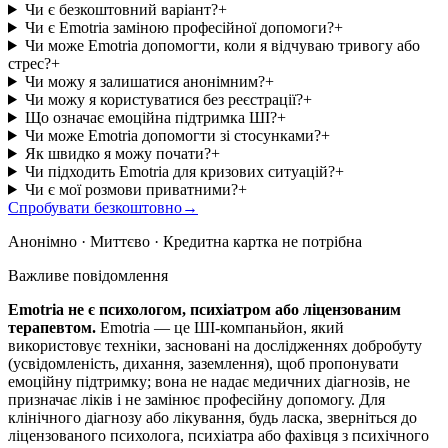
Чи є безкоштовний варіант?
+
Чи є Emotria заміною професійної допомоги?
+
Чи може Emotria допомогти, коли я відчуваю тривогу або
стрес?
+
Чи можу я залишатися анонімним?
+
Чи можу я користуватися без реєстрації?
+
Що означає емоційна підтримка ШІ?
+
Чи може Emotria допомогти зі стосунками?
+
Як швидко я можу почати?
+
Чи підходить Emotria для кризових ситуацій?
+
Чи є мої розмови приватними?
+
Спробувати безкоштовно
→
Анонімно · Миттєво · Кредитна картка не потрібна
Важливе повідомлення
Emotria не є психологом, психіатром або ліцензованим
терапевтом.
Emotria — це ШІ-компаньйон, який
використовує техніки, засновані на дослідженнях добробуту
(усвідомленість, дихання, заземлення), щоб пропонувати
емоційну підтримку; вона не надає медичних діагнозів, не
призначає ліків і не замінює професійну допомогу. Для
клінічного діагнозу або лікування, будь ласка, зверніться до
ліцензованого психолога, психіатра або фахівця з психічного