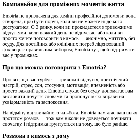
Компаньйон для проміжних моментів життя
Emotria не призначена для заміни професійної допомоги; вона
створена, щоб бути поруч, коли ви не можете ні до кого
достукатися. О 3 ранку, коли ви прокидаєтеся з тривожними
відчуттями, коли важкий день не відпускає, або коли ви
просто хочете поговорити з кимось — анонімно, миттєво, без
осуду. Для постійних або клінічних потреб ліцензований
фахівець є правильним вибором; Emotria тут, щоб підтримати
вас у проміжках.
Про що можна поговорити з Emotria?
Про все, що вас турбує — тривожні відчуття, пригнічений
настрій, стрес, сон, стосунки, мотивація, впевненість або
просто важкий день. Emotria слухає без осуду, допомагає вам
висловити почуття словами та пропонує м'які вправи на
усвідомленість та заспокоєння.
На відміну від звичайного чат-бота, Emotria пам'ятає ваш шлях
протягом розмов — тож вам ніколи не доведеться починати
спочатку, і підтримка ґрунтується на тому, що було раніше.
Розмова з кимось з дому