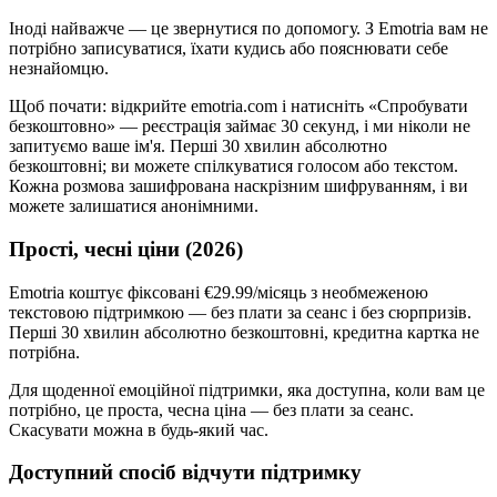
Іноді найважче — це звернутися по допомогу. З Emotria вам не
потрібно записуватися, їхати кудись або пояснювати себе
незнайомцю.
Щоб почати: відкрийте emotria.com і натисніть «Спробувати
безкоштовно» — реєстрація займає 30 секунд, і ми ніколи не
запитуємо ваше ім'я. Перші 30 хвилин абсолютно
безкоштовні; ви можете спілкуватися голосом або текстом.
Кожна розмова зашифрована наскрізним шифруванням, і ви
можете залишатися анонімними.
Прості, чесні ціни (2026)
Emotria коштує фіксовані €29.99/місяць з необмеженою
текстовою підтримкою — без плати за сеанс і без сюрпризів.
Перші 30 хвилин абсолютно безкоштовні, кредитна картка не
потрібна.
Для щоденної емоційної підтримки, яка доступна, коли вам це
потрібно, це проста, чесна ціна — без плати за сеанс.
Скасувати можна в будь-який час.
Доступний спосіб відчути підтримку