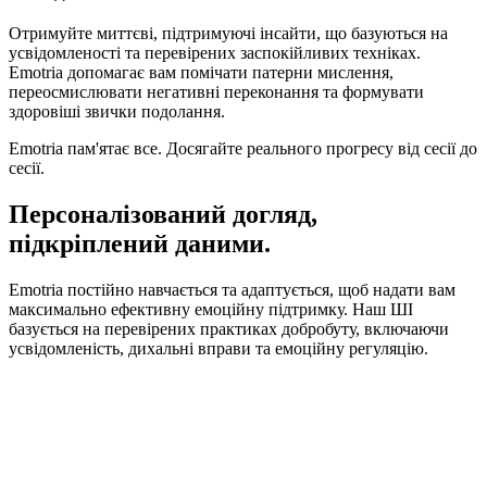
Отримуйте миттєві, підтримуючі інсайти, що базуються на
усвідомленості та перевірених заспокійливих техніках.
Emotria допомагає вам помічати патерни мислення,
переосмислювати негативні переконання та формувати
здоровіші звички подолання.
Emotria пам'ятає все. Досягайте реального прогресу від сесії до
сесії.
Персоналізований догляд,
підкріплений даними.
Emotria постійно навчається та адаптується, щоб надати вам
максимально ефективну емоційну підтримку. Наш ШІ
базується на перевірених практиках добробуту, включаючи
усвідомленість, дихальні вправи та емоційну регуляцію.
5%
Відчуття спокою з часом